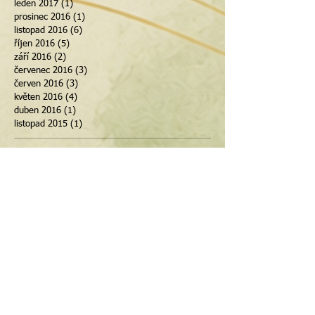
leden 2017
(1)
1 příspěvek
prosinec 2016
(1)
1 příspěvek
listopad 2016
(6)
6 příspěvků
říjen 2016
(5)
5 příspěvků
září 2016
(2)
2 příspěvky
červenec 2016
(3)
3 příspěvky
červen 2016
(3)
3 příspěvky
květen 2016
(4)
4 příspěvky
duben 2016
(1)
1 příspěvek
listopad 2015
(1)
1 příspěvek
Tagy
10denní očista
Advent
Bachovy květové esence
Blatná
Dům U Slunce
Ježíšek
Kdyně
Kraniosakrální terapie
MDDr. Iva Černá
Osvračín
PF
Plzeň
Roudná
Vánoce
autismus
auto
bloky
celkové zdraví
celoroční detoxikace
chlorella
chlorofyl
cyklus
detoxikace
detoxikovat každodenně
doba jedová
doba stresová