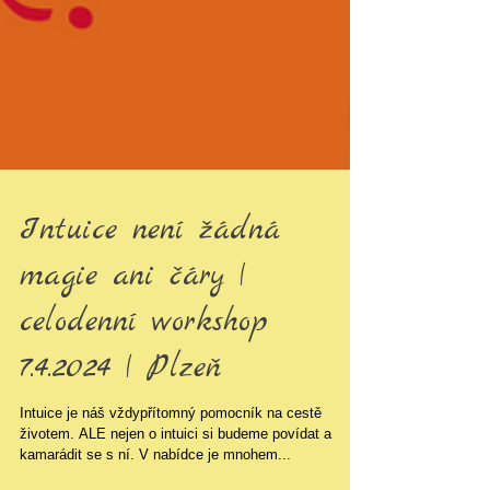
Intuice není žádná
magie ani čáry |
celodenní workshop
7.4.2024 | Plzeň
Intuice je náš vždypřítomný pomocník na cestě
životem. ALE nejen o intuici si budeme povídat a