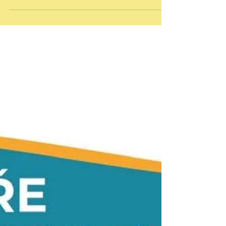
kamarádit se s ní. V nabídce je mnohem...