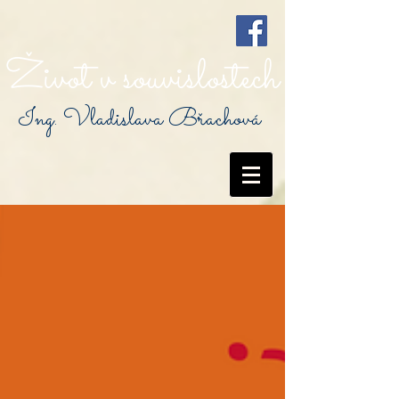
Život v souvislostech
Ing. Vladislava Břachová