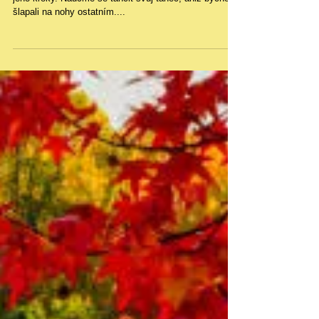
jakkoliv náročné situaci?
Plzeň 25.2.2024
„Najděme tanec, který si přejeme tančit. Naučme se
jeho kroky. Naučme se tančit svůj tanec, aniž bychom
šlapali na nohy ostatním....