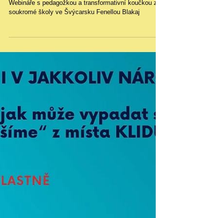
Švýcarsku Fenellou
Blakaj
Webináře s pedagožkou a transformativní koučkou ze
soukromé školy ve Švýcarsku Fenellou Blakaj