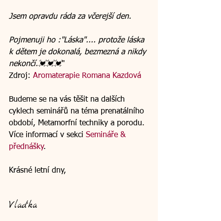
Jsem opravdu ráda za včerejší den.
Pojmenuji ho :"Láska".... protože láska 
k dětem je dokonalá, bezmezná a nikdy 
nekončí.💓💓💓
" 
Zdroj: 
Aromaterapie Romana Kazdová
Budeme se na vás těšit na dalších 
cyklech seminářů na téma prenatálního 
období, Metamorfní techniky a porodu. 
Více informací v sekci 
Semináře & 
přednášky
.
Krásné letní dny,
Vlaďka