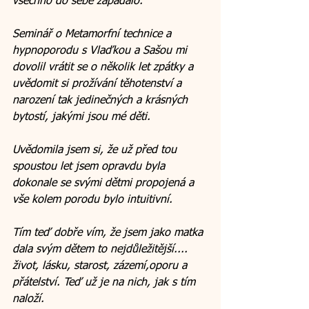
všechno do sebe zapadalo. 
Seminář o Metamorfní technice a 
hypnoporodu s Vlaďkou a Sašou mi 
dovolil vrátit se o několik let zpátky a 
uvědomit si prožívání těhotenství a 
narození tak jedinečných a krásných 
bytostí, jakými jsou mé děti. 
Uvědomila jsem si, že už před tou 
spoustou let jsem opravdu byla 
dokonale se svými dětmi propojená a 
vše kolem porodu bylo intuitivní.
Tím teď dobře vím, že jsem jako matka 
dala svým dětem to nejdůležitější.... 
život, lásku, starost, zázemí,oporu a 
přátelství. Teď už je na nich, jak s tím 
naloží. 