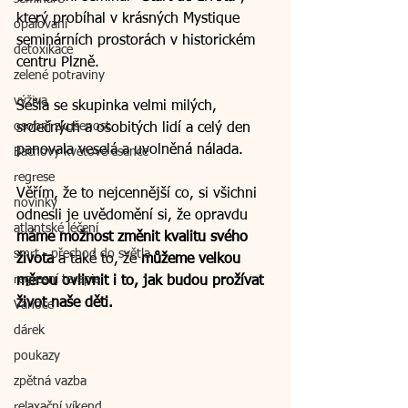
který probíhal v krásných Mystique 
opalování
seminárních prostorách v historickém 
detoxikace
centru Plzně. 
zelené potraviny
výživa
Sešla se skupinka velmi milých, 
osobní zkušenost
srdečných a osobitých lidí a celý den 
panovala veselá a uvolněná nálada. 
Bachovy květové esence
regrese
Věřím, že to nejcennější co, si všichni 
novinky
odnesli je uvědomění si, že opravdu 
atlantské léčení
máme možnost změnit kvalitu svého 
smrt - přechod do světla
života
 a také to, že 
můžeme velkou 
regresní terapie
měrou ovlivnit i to, jak budou prožívat 
život naše děti. 
Vánoce
dárek
poukazy
zpětná vazba
relaxační víkend