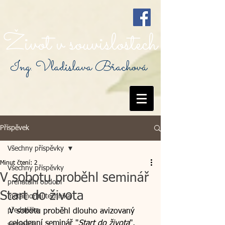
Život v souvislostech
Ing. Vladislava Břachová
Příspěvek
Všechny příspěvky
Minut čtení: 2
Všechny příspěvky
V sobotu proběhl seminář
prenatální období
Start do života
metamorfní technika
přednáška
V sobotu proběhl dlouho avizovaný 
celodenní seminář "
Start do života
", 
semináře