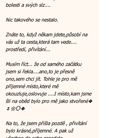
bolesti a svých slz....
Nic takového se nestalo. 
Znáte to, když někam jdete,působí na 
vás už ta cesta,která tam vede.... 
prostředí, přivítání...
Musím říct... že od samého začátku 
jsem si řekla....ano,to je přesně 
ono,sem chci jít. Tohle je pro mě 
příjemné místo,které mě 
okouzluje,oslovuje ....I místo,kam jsme 
šli na oběd bylo pro mě jako stvořené🍀
🌷🌼💮🍀
Na to, že jsem přišla pozdě , přivítání 
bylo krásné,příjemné. A pak už 