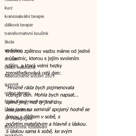
kurz
kraniosakrální terapie
dálková terapie
transformativní koučink
škola
workshop
Krásnou zpětnou vazbu máme od jedné 
z účastnic, kterou s jejím svolením 
intuice
sdílím, a která velmi hezky 
Česko naslouchá
zprostředkovává celý den:
Nasloucháme srdcem 2024
summit
"
Hrozně ráda bych pojmenovala 
online stream
včerejší den. Mohla bych napsat... 
Praha Kongresové centrum
úplně jiný, než ty jiné dny. 
Jela jsem na seminář spojený hodně se 
Šťastná škola
ženou,s dítětem v sobě, s 
3P Pedagogika
početím,mateřstvim a hlavně s láskou. 
Budoucnost vzdělávání
S láskou sama k sobě, ke svým 
workshop