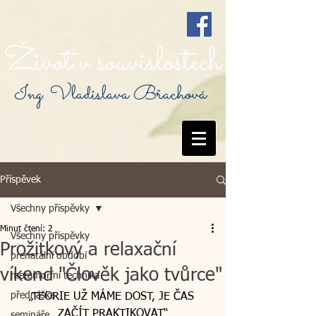
Život v souvislostech
Ing. Vladislava Břachová
Příspěvek
Všechny příspěvky
Minut čtení: 2
Všechny příspěvky
Prožitkový a relaxační
prenatální období
víkend "Člověk jako tvůrce"
metamorfní technika
přednáška
„TEORIE UŽ MÁME DOST, JE ČAS 
ZAČÍT PRAKTIKOVAT“
semináře