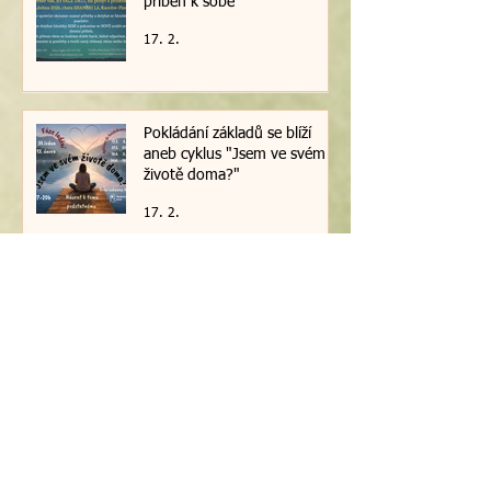
příběh k sobě
17. 2.
Pokládání základů se blíží
aneb cyklus "Jsem ve svém
životě doma?"
17. 2.
Archiv
červen 2026
(3)
3 příspěvky
květen 2026
(2)
2 příspěvky
únor 2026
(4)
4 příspěvky
leden 2026
(4)
4 příspěvky
září 2025
(4)
4 příspěvky
květen 2025
(4)
4 příspěvky
duben 2025
(2)
2 příspěvky
březen 2025
(1)
1 příspěvek
leden 2025
(3)
3 příspěvky