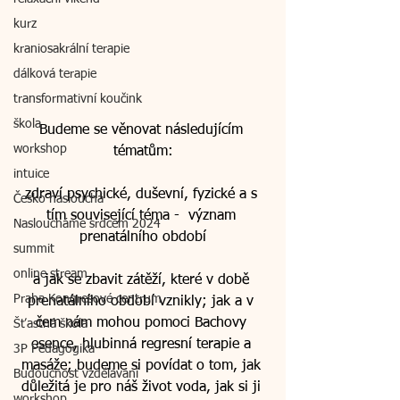
kurz
kraniosakrální terapie
dálková terapie
transformativní koučink
škola
Budeme se věnovat následujícím 
workshop
tématům:
intuice
zdraví psychické, duševní, fyzické a s 
Česko naslouchá
tím související téma -  význam 
Nasloucháme srdcem 2024
prenatálního období
summit
online stream
a jak se zbavit zátěží, které v době 
Praha Kongresové centrum
prenatálního období vznikly; jak a v 
čem nám mohou pomoci Bachovy 
Šťastná škola
esence, hlubinná regresní terapie a 
3P Pedagogika
masáže; budeme si povídat o tom, jak 
Budoucnost vzdělávání
důležitá je pro náš život voda, jak si ji 
workshop