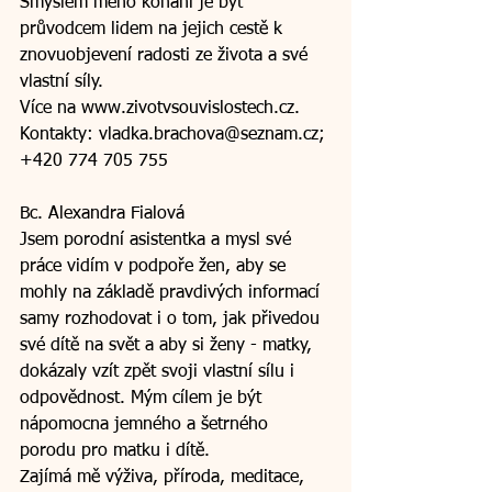
Smyslem mého konání je být 
průvodcem lidem na jejich cestě k 
znovuobjevení radosti ze života a své 
vlastní síly.
Více na www.zivotvsouvislostech.cz.
Kontakty: vladka.brachova@seznam.cz; 
+420 774 705 755
Bc. Alexandra Fialová
Jsem porodní asistentka a mysl své 
práce vidím v podpoře žen, aby se 
mohly na základě pravdivých informací 
samy rozhodovat i o tom, jak přivedou 
své dítě na svět a aby si ženy - matky, 
dokázaly vzít zpět svoji vlastní sílu i 
odpovědnost. Mým cílem je být 
nápomocna jemného a šetrného 
porodu pro matku i dítě.
Zajímá mě výživa, příroda, meditace, 