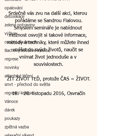
opalování
Srdečně vás zvu na další akci, kterou 
detoxikace
pořádáme se Sandrou Fialovou.
zelené potraviny
Smyslem semináře je nabídnout 
výživa
možnost osvojit si takové informace, 
osobní zkušenost
metody a techniky, které můžete ihned 
vnášet do svých životů, naučit se 
Bachovy květové esence
vnímat život jednoduše a v 
regrese
souvislostech.
novinky
atlantské léčení
ŽÍT ŽIVOT TEĎ, protože ČAS = ŽIVOT.
smrt - přechod do světla
regresní terapie
18. - 20. listopadu 2016, Osvračín
Vánoce
dárek
poukazy
zpětná vazba
relaxační víkend