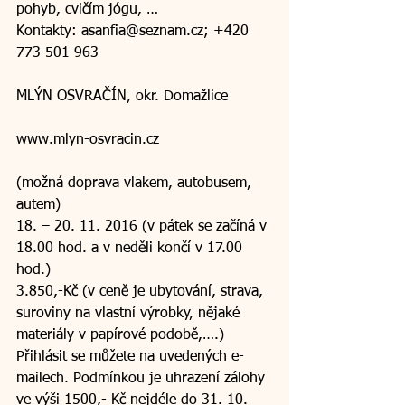
pohyb, cvičím jógu, …
Kontakty: asanfia@seznam.cz; +420 
773 501 963
MLÝN OSVRAČÍN, okr. Domažlice
www.mlyn-osvracin.cz
(možná doprava vlakem, autobusem, 
autem)
18. – 20. 11. 2016 (v pátek se začíná v 
18.00 hod. a v neděli končí v 17.00 
hod.)
3.850,-Kč (v ceně je ubytování, strava, 
suroviny na vlastní výrobky, nějaké 
materiály v papírové podobě,….)
Přihlásit se můžete na uvedených e-
mailech. Podmínkou je uhrazení zálohy 
ve výši 1500,- Kč nejdéle do 31. 10. 