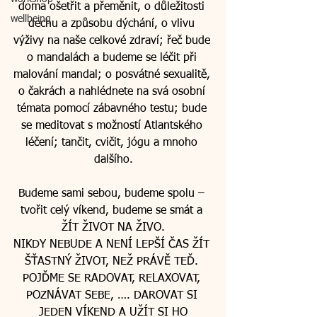
doma ošetřit a přeměnit, o důležitosti 
wellbeing
dechu a způsobu dýchání, o vlivu 
výživy na naše celkové zdraví; řeč bude 
o mandalách a budeme se léčit při 
malování mandal; o posvátné sexualitě, 
o čakrách a nahlédnete na svá osobní 
témata pomocí zábavného testu; bude 
se meditovat s možností Atlantského 
léčení; tančit, cvičit, jógu a mnoho 
dalšího.
Budeme sami sebou, budeme spolu – 
tvořit celý víkend, budeme se smát a 
ŽÍT ŽIVOT NA ŽIVO.
NIKDY NEBUDE A NENÍ LEPŠÍ ČAS ŽÍT 
ŠŤASTNÝ ŽIVOT, NEŽ PRÁVĚ TEĎ. 
POJĎME SE RADOVAT, RELAXOVAT, 
POZNÁVAT SEBE, …. DAROVAT SI 
JEDEN VÍKEND A UŽÍT SI HO