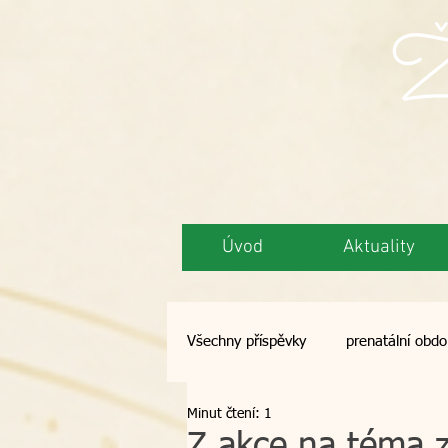
Ži
Úvod
Aktuality
Všechny příspěvky
prenatální obdo
Minut čtení: 1
semináře
opalování
de
Z akce na téma z