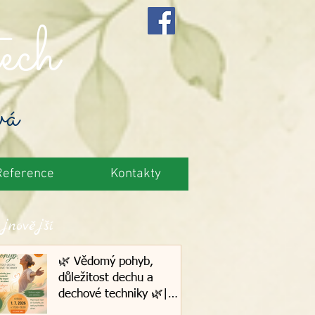
ech
vá
Reference
Kontakty
jnovější
🌿 Vědomý pohyb,
důležitost dechu a
dechové techniky 🌿|
1.7.2026, Plzeň