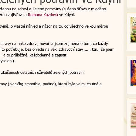
ěřenou na zdraví a Zelené potraviny (sušená šťáva z mladého 
rou zajišťovala 
Romana Kazdová
 ve Kdyni. 
větové esence
regrese
novinky
ovině, o vlastní náhled a názor na to, co všechno velkou měrou 
hod do světla
regresní terapie
Vánoce
v stravy na naše zdraví, hovořila jsem zejména o tom, co každý 
to potřebuje, bez ohledu na věk, zdravotní stav,....., tzn., že jsem 
tit - a to průběžně, každodenně a zajistit 
yselení). 
vazba
relaxační víkend
kurz
i zkušenosti ostatních uživatelů zelených potravin. 
vy (placičky, smoothie, puding), která byla velmi chutná a 
á terapie
transformativní koučink
škola
 naslouchá
Nasloucháme srdcem 2024