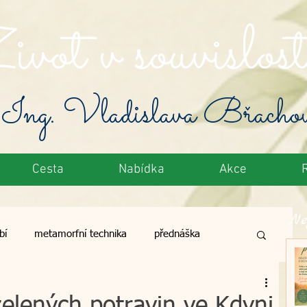
vot v souvislost
Ing. Vladislava Břacho
Cesta
Nabídka
Akce
Ne
bí
metamorfní technika
přednáška
toxikace
zelené potraviny
výživa
elených potravin ve Kdyni