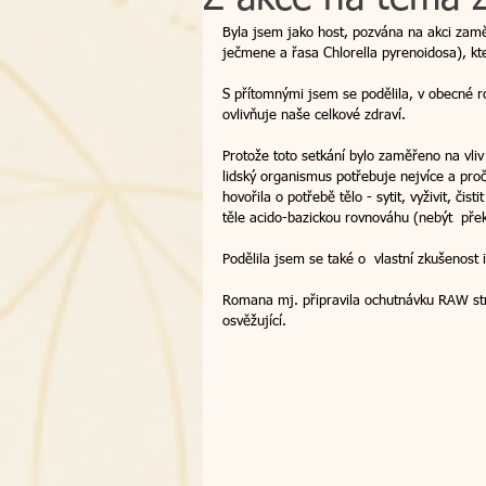
Byla jsem jako host, pozvána na akci zam
ječmene a řasa Chlorella pyrenoidosa), kte
osobní zkušenost
Bachovy k
S přítomnými jsem se podělila, v obecné r
ovlivňuje naše celkové zdraví. 
atlantské léčení
smrt - přec
Protože toto setkání bylo zaměřeno na vli
lidský organismus potřebuje nejvíce a proč 
hovořila o potřebě tělo - sytit, vyživit, čis
těle acido-bazickou rovnováhu (nebýt  přek
dárek
poukazy
zpětná 
Podělila jsem se také o  vlastní zkušenost 
Romana mj. připravila ochutnávku RAW stra
kraniosakrální terapie
dálkov
osvěžující. 
workshop
intuice
Česko