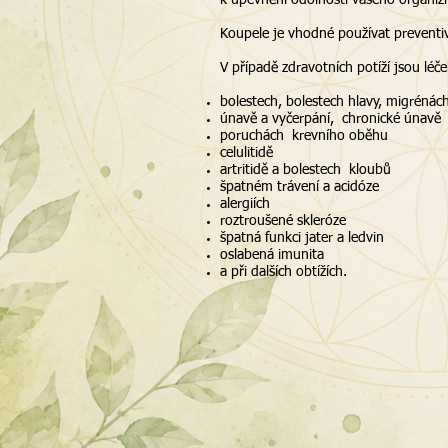
k upevnění odolnosti vašeho organiz
Koupele je vhodné používat preventiv
V případě zdravotních potíží jsou lé
bolestech, bolestech hlavy, migrénác
únavě a vyčerpání, chronické únavě
poruchách krevního oběhu
celulitidě
artritidě a bolestech kloubů
špatném trávení a acidóze
alergiích
roztroušené skleróze
špatná funkci jater a ledvin
oslabená imunita
a při dalších obtížích.