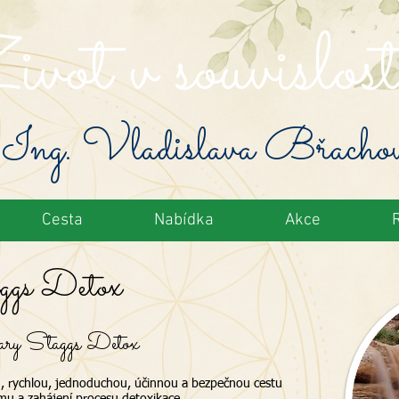
vot v souvislost
Ing. Vladislava Břacho
Cesta
Nabídka
Akce
gs Detox
ary Staggs Detox
ou, rychlou, jednoduchou, účinnou a bezpečnou cestu