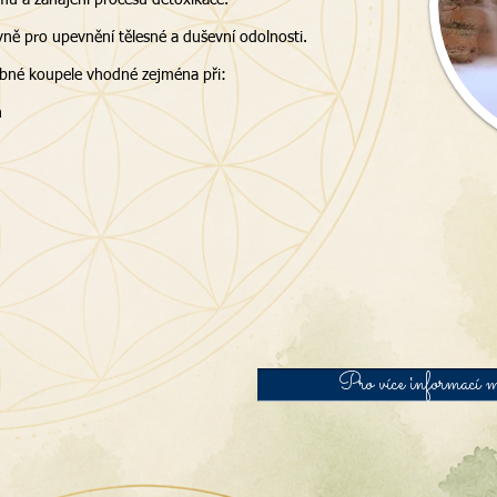
mu a zahájení procesu detoxikace.
ně pro upevnění tělesné a duševní odolnosti.
čebné koupele vhodné zejména při:
h
Pro více informací m