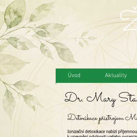
Ži
Úvod
Aktuality
Dr. Mary Stag
Detoxikace přístrojem M
Ionizační detoxikace nabízí příjemn