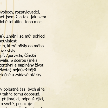
vobody, rozptylovadel,
ot jsem žila tak, jak jsem
době totalitní, toho moc
a). Změnil se můj pohled
ouvislosti
cím, které přišly do mého
ové styly
apř. Ajurvéda, Čínská
ovala. S dcerou (měla
enzivní a naplněný život.
života)
nejdůležitější
etečné a zvídavé otázky
bolestné (asi bych si je
 A tak je tomu doposud.
 přijímající, odpouštějící,
 o světě, posuzuje