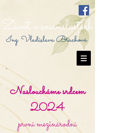
Život v souvislostech
Ing. Vladislava Břachová
Nasloucháme srdcem
2024
první mezinárodní