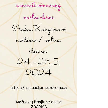
summit věnovaný
naslouchání
Praha Kongresové
centrum / online
stream
24. - 26. 5.
2024
https://naslouchamesrdcem.cz/
Možnost připojit se online
ZDARMA