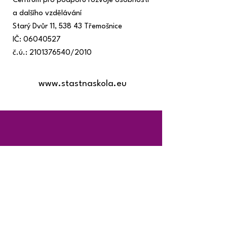
Centrum pro podporu rozvoje osobnosti
a dalšího vzdělávání
Starý Dvůr 11, 538 43 Třemošnice
IČ: 06040527
č.ú.: 2101376540/2010
www.stastnaskola.eu