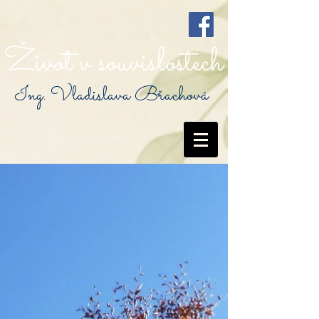
Život v souvislostech
Ing. Vladislava Břachová