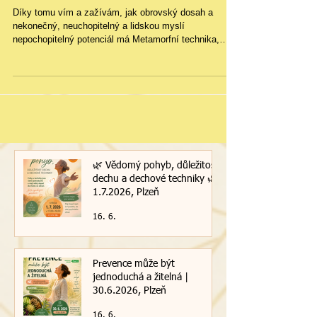
podzim 2018
Díky tomu vím a zažívám, jak obrovský dosah a
nekonečný, neuchopitelný a lidskou myslí
nepochopitelný potenciál má Metamorfní technika,
resp
🌿 Vědomý pohyb, důležitost
dechu a dechové techniky 🌿|
1.7.2026, Plzeň
16. 6.
Prevence může být
jednoduchá a žitelná |