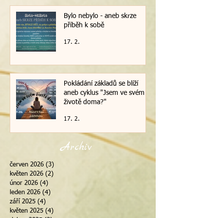
Bylo nebylo - aneb skrze
příběh k sobě
17. 2.
Pokládání základů se blíží
aneb cyklus "Jsem ve svém
životě doma?"
17. 2.
Archiv
červen 2026
(3)
3 příspěvky
květen 2026
(2)
2 příspěvky
únor 2026
(4)
4 příspěvky
leden 2026
(4)
4 příspěvky