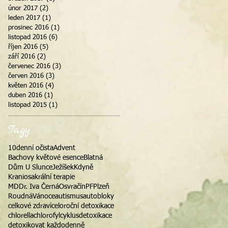
únor 2017
(2)
2 příspěvky
leden 2017
(1)
1 příspěvek
prosinec 2016
(1)
1 příspěvek
listopad 2016
(6)
6 příspěvků
říjen 2016
(5)
5 příspěvků
září 2016
(2)
2 příspěvky
červenec 2016
(3)
3 příspěvky
červen 2016
(3)
3 příspěvky
květen 2016
(4)
4 příspěvky
duben 2016
(1)
1 příspěvek
listopad 2015
(1)
1 příspěvek
Tagy
10denní očista
Advent
Bachovy květové esence
Blatná
Dům U Slunce
Ježíšek
Kdyně
Kraniosakrální terapie
MDDr. Iva Černá
Osvračín
PF
Plzeň
Roudná
Vánoce
autismus
auto
bloky
celkové zdraví
celoroční detoxikace
chlorella
chlorofyl
cyklus
detoxikace
detoxikovat každodenně