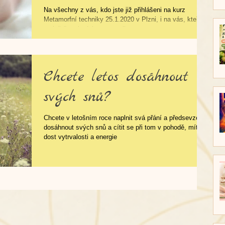
Na všechny z vás, kdo jste již přihlášeni na kurz
Metamorfní techniky 25.1.2020 v Plzni, i na vás, kteří
se ještě rozhodujete, se velice...
Chcete letos dosáhnout
svých snů?
Chcete v letošním roce naplnit svá přání a předsevzetí,
dosáhnout svých snů a cítit se při tom v pohodě, mít
dost vytrvalosti a energie