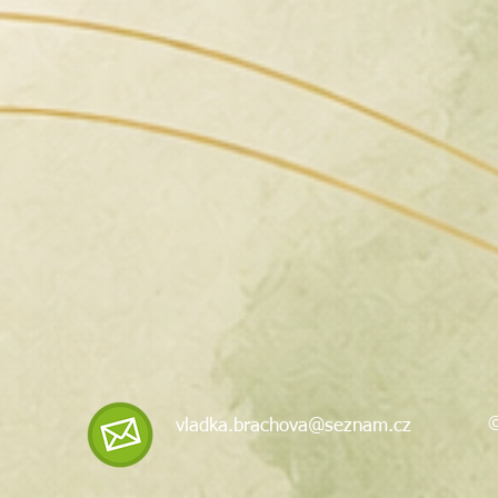
©
vladka.brachova@seznam.cz