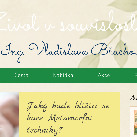
vot v souvislost
Ing. Vladislava Břacho
Cesta
Nabídka
Akce
Ne
Jaký bude blížící se
kurz Metamorfní
techniky?