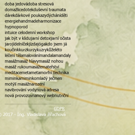
doba jedová
doba stresová
domažlice
dotek
duševní traumata
dárek
dárkové poukazy
dýchání
děti
energie
handmade
harmonizace
hypnoporod
intuice celodenní workshop
jak být v klidu
jarní detox
jarní očista
jaro
jídelníček
jízda
jóga
kdo jsem já
koučink
kurz
kurzy
kuzry
kůže
léto
léčení těla
malování
mandala
mandaly
masáž
masáž hlavy
masáž nohou
masáž rukou
masáže
mateřství
meditace
meta
metamorfní technika
miminka
miminko
mladý ječmen
motýlí masáž
narození
navibrování vody
nová adresa
nová provozovna
nový web
nutriční
GDPR
 2017 - Ing. Vladislava Břachová