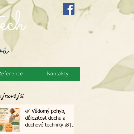
ech
vá
Reference
Kontakty
jnovější
🌿 Vědomý pohyb,
důležitost dechu a
dechové techniky 🌿|
1.7.2026, Plzeň