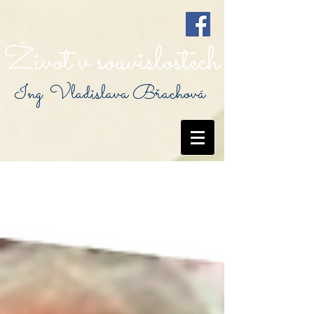
Život v souvislostech
Ing. Vladislava Břachová