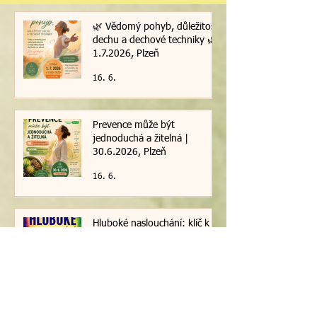
🌿 Vědomý pohyb, důležitost
dechu a dechové techniky 🌿|
1.7.2026, Plzeň
16. 6.
Prevence může být
jednoduchá a žitelná |
30.6.2026, Plzeň
16. 6.
Hluboké naslouchání: klíč k
porozumění / 29. 6. 2026
16. 6.