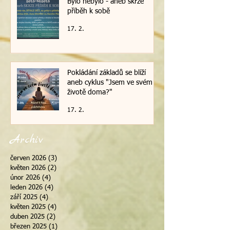
Bylo nebylo - aneb skrze
příběh k sobě
17. 2.
Pokládání základů se blíží
aneb cyklus "Jsem ve svém
životě doma?"
17. 2.
Archiv
červen 2026
(3)
3 příspěvky
květen 2026
(2)
2 příspěvky
únor 2026
(4)
4 příspěvky
leden 2026
(4)
4 příspěvky
září 2025
(4)
4 příspěvky
květen 2025
(4)
4 příspěvky
duben 2025
(2)
2 příspěvky
březen 2025
(1)
1 příspěvek