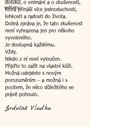
doteku, o vnímání a o zkušenosti, 
wellbeing
která přináší více jednoduchosti, 
lehkosti a radosti do života.
Dobrá zpráva je, že tato zkušenost 
není vyhrazena jen pro někoho 
vyvoleného.
Je dostupná každému.
Vždy.
Nikdo z ní není vyloučen.
Přijďte to zažít na vlastní kůži.
Možná odejdete s novým 
porozuměním – a možná i s 
pocitem, že něco důležitého se 
právě pohnulo.
Srdečně Vlaďka