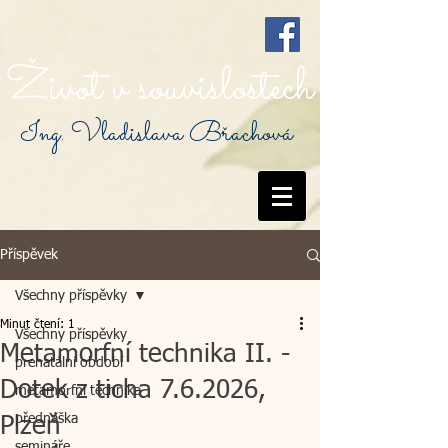
Život v souvislostech
Ing. Vladislava Břachová
Příspěvek
Všechny příspěvky
Minut čtení: 1
Všechny příspěvky
Metamorfní technika II. -
prenatální období
Dotek z ticha 7.6.2026,
metamorfní technika
přednáška
Plzeň
semináře