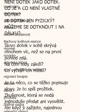
NENÍ DOTEK JAKO DOTEK.
opalování
CO JE A CO NENÍ VLASTNĚ 
detoxikace
DOTEK?
JE DOTEK JEN FYZICKÝ?
zelené potraviny
MŮŽEME SE DOTKNOUT I NA 
výživa
DÁLKU?
osobní zkušenost
Bachovy květové esence
Slovo dotek v sobě skrývá 
regrese
mnohem víc, než se na první 
novinky
pohled zdá.
atlantské léčení
Na čem tedy záleží?
smrt - přechod do světla
Co vytváří ten rozdíl?
regresní terapie
Je to něco, co se těžko popisuje 
Vánoce
slovy. Je to spíš prožitek. 
dárek
Zkušenost, která se nedá 
poukazy
jednoduše předat ani vysvětlit.
zpětná vazba
Ale když ji zažijete, najednou 
relaxační víkend