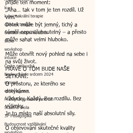
přijde ten moment:
kurz
„Aha… tak v tom je ten rozdíl. Už 
kraniosakrální terapie
vím.“
Dotek může být jemný, tichý a 
dálková terapie
téměř nepostřehnutelný – a přesto 
transformativní koučink
může sahat velmi hluboko.
škola
workshop
Může otevřít nový pohled na sebe i 
intuice
na svůj život.
Česko naslouchá
PRÁVĚ O TOM BUDE NAŠE 
Nasloucháme srdcem 2024
SETKÁNÍ.
summit
O prostoru, ze kterého se 
dotýkáme.
online stream
Vždycky. Každý. Bez rozdílu. Bez 
Praha Kongresové centrum
výjimky.
Šťastná škola
Je to místo naší absolutní síly.
3P Pedagogika
Budoucnost vzdělávání
O objevování skutečné kvality 
workshop