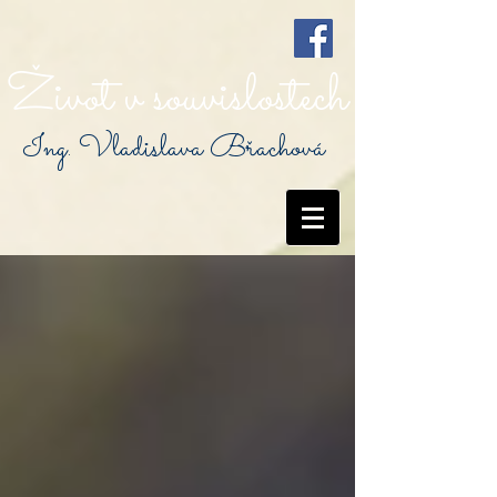
Život v souvislostech
Ing. Vladislava Břachová