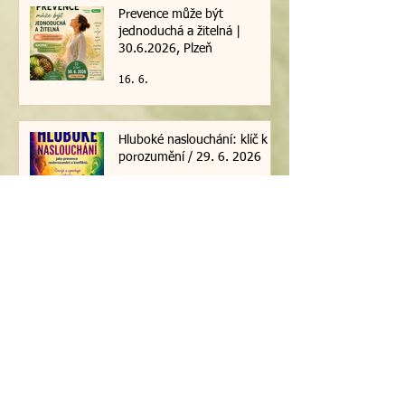
Prevence může být
jednoduchá a žitelná |
30.6.2026, Plzeň
16. 6.
Hluboké naslouchání: klíč k
porozumění / 29. 6. 2026
16. 6.
Metamorfní technika I. - Život
v souvislostech, kurz Plzeň
6.6.2026
26. 5.