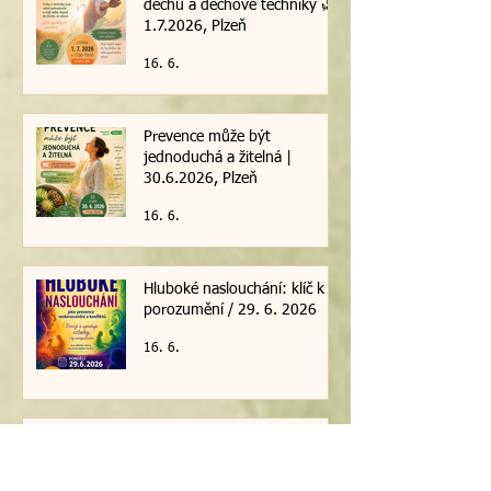
🌿 Vědomý pohyb, důležitost
dechu a dechové techniky 🌿|
1.7.2026, Plzeň
16. 6.
Prevence může být
jednoduchá a žitelná |
30.6.2026, Plzeň
16. 6.
Hluboké naslouchání: klíč k
porozumění / 29. 6. 2026
16. 6.