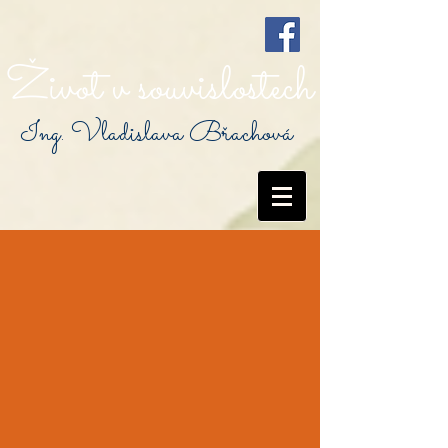
Život v souvislostech
Ing. Vladislava Břachová