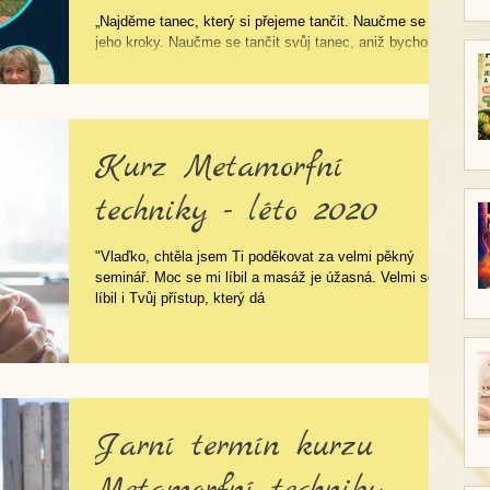
„Najděme tanec, který si přejeme tančit. Naučme se
jeho kroky. Naučme se tančit svůj tanec, aniž bychom
šlapali na nohy ostatním....
Kurz Metamorfní
techniky - léto 2020
"Vlaďko, chtěla jsem Ti poděkovat za velmi pěkný
seminář. Moc se mi líbil a masáž je úžasná. Velmi se mi
líbil i Tvůj přístup, který dá
Jarní termín kurzu
Metamorfní techniky