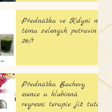
Přednáška ve Kdyni na
téma zelených potravin
26/1
Přednáška Bachovy
esence a hlubinná
regresní terapie již tuto