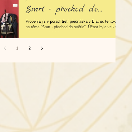
Smrt - přechod do
světla
Proběhla již v pořadí třetí přednáška v Blatné, tentokrát
na téma "Smrt - přechod do světla". Účast byla velká, i
když v dnešní době...
1
2