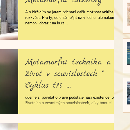
A s blížícím se jarem přichází další možnost vnitřně
rozkvést. Pro ty, co chtěli přijít už v lednu, ale nakonec
nemohli dorazit na kurz...
Metamorfní technika a
život v souvislostech *
Cyklus tří
terapeutických večerů *
udeme si povídat o pravé podstatě naší existence, o
životních a vesmírných souvislostech, díky tomu si
25.4. / 23.5. / 6.
uvědomíme, že náš život tady na Zemi