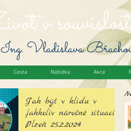
vot v souvislost
Ing. Vladislava Břacho
Cesta
Nabídka
Akce
Ne
Jak být v klidu v
jakkoliv náročné situaci?
Plzeň 25.2.2024