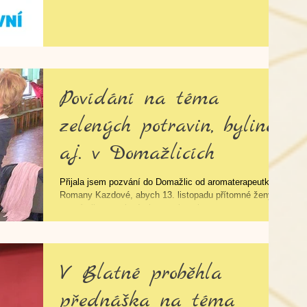
středu v Blatné
Povídání na téma
zelených potravin, bylinek
aj. v Domažlicích
Přijala jsem pozvání do Domažlic od aromaterapeutky
Romany Kazdové, abych 13. listopadu přítomné ženy
seznámila se zelenými potravinami -...
V Blatné proběhla
přednáška na téma