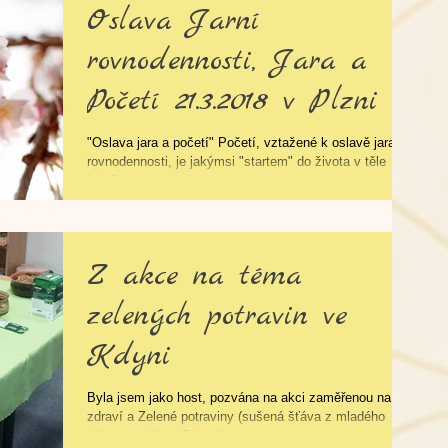
Oslava Jarní
rovnodennosti, Jara a
Početí 21.3.2018 v Plzni
"Oslava jara a početí" Početí, vztažené k oslavě jara a
rovnodennosti, je jakýmsi "startem" do života v těle
jehož &quot
Z akce na téma
zelených potravin ve
Kdyni
Byla jsem jako host, pozvána na akci zaměřenou na
zdraví a Zelené potraviny (sušená šťáva z mladého
ječmene a řasa Chlorella...