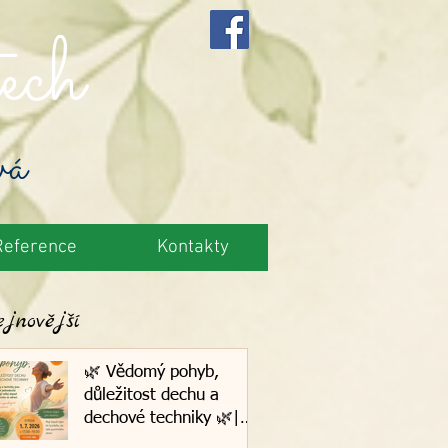
ech
vá
Reference
Kontakty
jnovější
🌿 Vědomý pohyb,
důležitost dechu a
dechové techniky 🌿|
1.7.2026, Plzeň