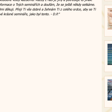
 svobodné volby každému. Každý z nás je jiný a potřebuje to jinak. 
nformace o Tvých seminářích a doufám, že se ještě někdy setkáme. 
mi děkuji. Přeji Ti vše dobré a žehnám Ti z celého srdce, aby se Ti 
vé krásné semináře, jako byl tento. - D.P." 