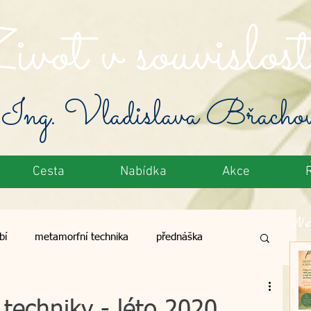
vot v souvislost
Ing. Vladislava Břacho
Cesta
Nabídka
Akce
Ne
bí
metamorfní technika
přednáška
toxikace
zelené potraviny
výživa
techniky - léto 2020