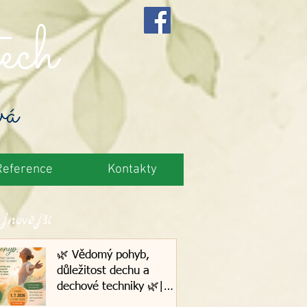
ech
vá
Reference
Kontakty
jnovější
🌿 Vědomý pohyb,
důležitost dechu a
dechové techniky 🌿|
1.7.2026, Plzeň