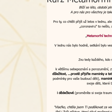
Blíží se léto, období pl
A pro nás pro všechny je také
osobní zkušenost
Bachovy k
Pro ty, co chtěli přijít už letos v lednu, a
„coronaviru“ to nešlo, 
atlantské léčení
smrt - přec
„
Metamorfní techni
V lednu nás bylo hodně, setkání bylo ves
dárek
poukazy
zpětná 
Zvu tedy každého, kdo 
k většímu sebepoznání a porozumění, z
kraniosakrální terapie
dálkov
důležitost, ...prostě přijďte maminky a ta
podmínky pro vaše budoucí děti), 
maminky
svoje děti, které
workshop
i dědečkové
 (proměníte si svoje trauma
intuice
Česko
"Vlaďko, chtěla jsem Ti poděkovat za ve