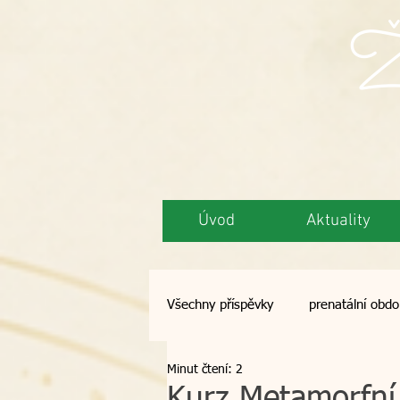
Ži
Úvod
Aktuality
Všechny příspěvky
prenatální obdo
Minut čtení: 2
semináře
opalování
de
Kurz Metamorfní 