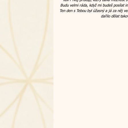
líbil i Tvůj přístup, který dává možnost
summit
Budu velmi ráda, když mi budeš posílat i
Ten den s Tebou byl úžasný a já za něj vel
dařilo dělat tako