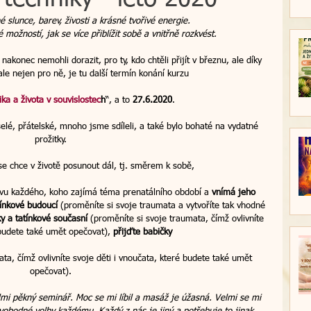
né slunce, barev, živosti a krásné tvořivé energie. 
 možností, jak se více přiblížit sobě a vnitřně rozkvést.
větové esence
regrese
novinky
le nakonec nemohli dorazit, pro ty, kdo chtěli přijít v březnu, ale díky 
ale nejen pro ně, je tu další termín konání kurzu 
hod do světla
regresní terapie
Vánoce
ka a života v souvislostec
h
“, a to 
27.6.2020
.
elé, přátelské, mnoho jsme sdíleli, a také bylo bohaté na vydatné 
prožitky.
vazba
relaxační víkend
kurz
se chce v životě posunout dál, tj. směrem k sobě,
vu každého, koho zajímá téma prenatálního období a 
vnímá jeho 
á terapie
transformativní koučink
škola
tínkové budoucí
 (proměníte si svoje traumata a vytvoříte tak vhodné 
 a tatínkové současní
 (proměníte si svoje traumata, čímž ovlivníte 
 budete také umět opečovat), 
přijďte babičky
ta, čímž ovlivníte svoje děti i vnoučata, které budete také umět 
 naslouchá
Nasloucháme srdcem 2024
opečovat).
lmi pěkný seminář. Moc se mi líbil a masáž je úžasná. Velmi se mi 