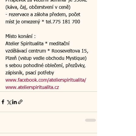
Příspěvek za večerní seminář je 350Kč 
(káva, čaj, občerstvení v ceně)
- rezervace a záloha předem, počet 
míst je omezený * tel.775 181 700
Místo konání :
Atelier Spiritualita * meditační 
vzdělávací centrum * Rooseveltova 15, 
Plzeň (vstup vedle obchodu Mystique)
s sebou pohodlné oblečení, přezůvky, 
zápisník, psací potřeby
www.facebook.com/atelierspiritualita/
www.atelierspiritualita.cz 