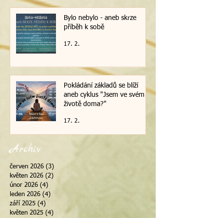
Bylo nebylo - aneb skrze
příběh k sobě
17. 2.
Pokládání základů se blíží
aneb cyklus "Jsem ve svém
životě doma?"
17. 2.
Archiv
červen 2026
(3)
3 příspěvky
květen 2026
(2)
2 příspěvky
únor 2026
(4)
4 příspěvky
leden 2026
(4)
4 příspěvky
září 2025
(4)
4 příspěvky
květen 2025
(4)
4 příspěvky