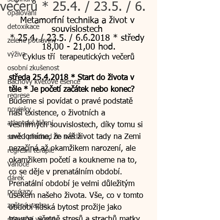
večerů * 25.4. / 23.5. / 6.
opalování
Metamorfní technika a život v 
detoxikace
souvislostech 
* 25.4. / 23.5. / 6.6.2018 * středy 
zelené potraviny
18,00 - 21,00 hod.
výživa
Cyklus tří  terapeutických večerů
osobní zkušenost
středa 25.4.2018 * Start do života v 
Bachovy květové esence
těle * Je početí začátek nebo konec? 
regrese
Budeme si povídat o pravé podstatě 
novinky
naší existence, o životních a 
atlantské léčení
vesmírných souvislostech, díky tomu si 
uvědomíme, že náš život tady na Zemi 
smrt - přechod do světla
nezačíná až okamžikem narození, ale 
regresní terapie
okamžikem početí a koukneme na to, 
Vánoce
co se děje v prenatálním období. 
dárek
Prenatální období je velmi důležitým 
poukazy
úsekem našeho života. Vše, co v tomto 
zpětná vazba
období lidská bytost prožije jako 
trauma, včetně stresů a strachů matky, 
relaxační víkend