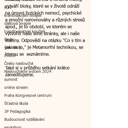
vytváří bloky, které se v životě odráží 
kurz
na úrovni fyzických nemocí, psychické  
kraniosakrální terapie
a emoční nerovnováhy a různých stresů 
dálková terapie
apod., je to období, ve kterém se 
transformativní koučink
vytvořili naše silné stránky, ale i naše 
škola
slabiny. Odpovědí na otázku "Co s tím a 
jak na to," je Metamorfní technikou, se 
workshop
kterou se  seznámíme.
intuice
Česko naslouchá
Také si v průběhu setkání krátce 
Nasloucháme srdcem 2024
zameditujeme. 
summit
online stream
Praha Kongresové centrum
Šťastná škola
3P Pedagogika
Budoucnost vzdělávání
workshop