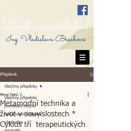
Život v souvislostech
Ing. Vladislava Břachová
Příspěvek
Všechny příspěvky
Minut čtení: 2
Všechny příspěvky
Metamorfní technika a
prenatální období
život v souvislostech *
metamorfní technika
přednáška
Cyklus tří terapeutických
semináře