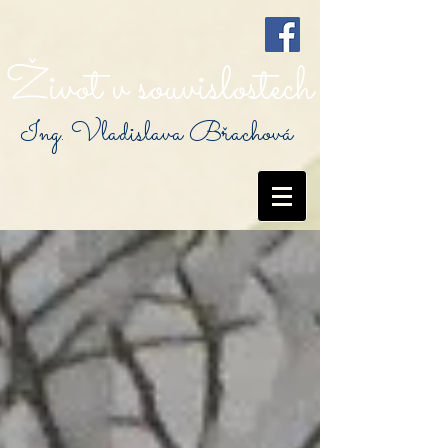
Život v souvislostech
Ing. Vladislava Břachová