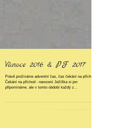
Vánoce 2016 & PF 2017
Právě prožíváme adventní čas, čas čekání na příchod.
Čekání na příchod - narození Ježíška si jen
připomínáme, ale v tomto období každý z...