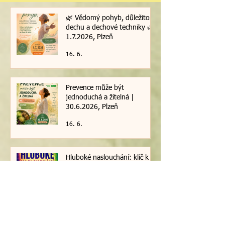
🌿 Vědomý pohyb, důležitost
dechu a dechové techniky 🌿|
1.7.2026, Plzeň
16. 6.
Prevence může být
jednoduchá a žitelná |
30.6.2026, Plzeň
16. 6.
Hluboké naslouchání: klíč k
porozumění / 29. 6. 2026
16. 6.