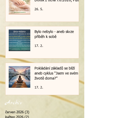
Dotek z ticha 7.6.2026, Plzeň
26. 5.
Bylo nebylo - aneb skrze
příběh k sobě
17. 2.
Pokládání základů se blíží
aneb cyklus "Jsem ve svém
životě doma?"
17. 2.
Archiv
červen 2026
(3)
3 příspěvky
květen 2026
(2)
2 příspěvky