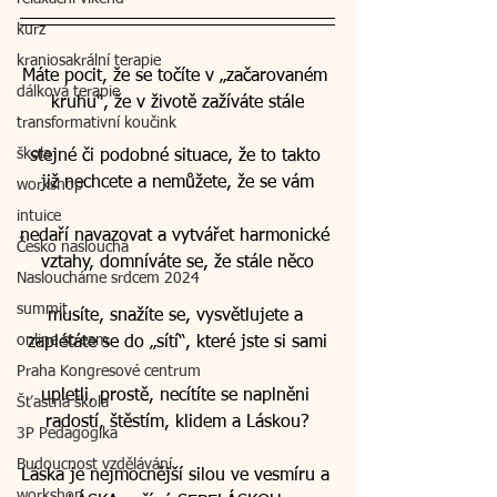
kurz
kraniosakrální terapie
Máte pocit, že se točíte v „začarovaném 
dálková terapie
kruhu“, že v životě zažíváte stále
transformativní koučink
škola
stejné či podobné situace, že to takto 
již nechcete a nemůžete, že se vám
workshop
intuice
nedaří navazovat a vytvářet harmonické 
Česko naslouchá
vztahy, domníváte se, že stále něco
Nasloucháme srdcem 2024
summit
musíte, snažíte se, vysvětlujete a 
online stream
zaplétáte se do „sítí“, které jste si sami
Praha Kongresové centrum
upletli, prostě, necítíte se naplněni 
Šťastná škola
radostí, štěstím, klidem a Láskou?
3P Pedagogika
Budoucnost vzdělávání
Láska je nejmocnější silou ve vesmíru a 
workshop