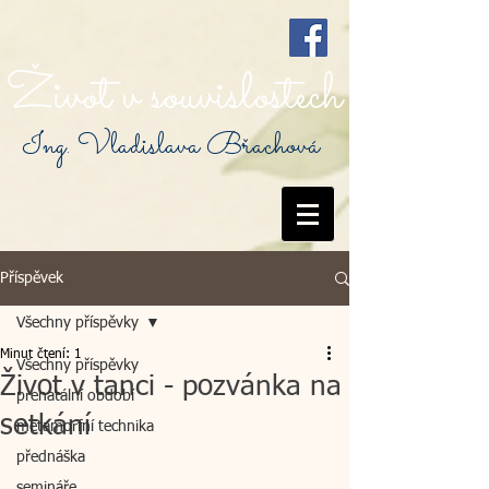
Život v souvislostech
Ing. Vladislava Břachová
Příspěvek
Všechny příspěvky
Minut čtení: 1
Všechny příspěvky
Život v tanci - pozvánka na
prenatální období
setkání
metamorfní technika
přednáška
semináře