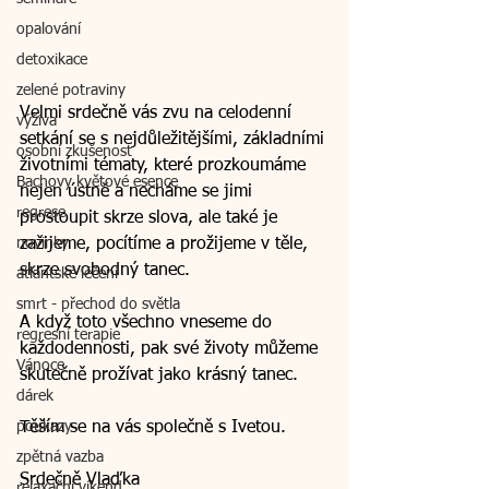
opalování
detoxikace
zelené potraviny
Velmi srdečně vás zvu na celodenní 
výživa
setkání se s nejdůležitějšími, základními 
osobní zkušenost
životními tématy, které prozkoumáme 
Bachovy květové esence
nejen ústně a necháme se jimi 
regrese
prostoupit skrze slova, ale také je 
zažijeme, pocítíme a prožijeme v těle, 
novinky
skrze svobodný tanec. 
atlantské léčení
smrt - přechod do světla
A když toto všechno vneseme do 
regresní terapie
každodennosti, pak své životy můžeme 
Vánoce
skutečně prožívat jako krásný tanec. 
dárek
Těším se na vás společně s Ivetou. 
poukazy
zpětná vazba
Srdečně Vlaďka
relaxační víkend