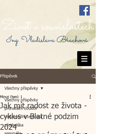
Život v souvislostech
Ing. Vladislava Břachová
Příspěvek
Všechny příspěvky
Minut čtení: 1
Všechny příspěvky
Jak mít radost ze života -
prenatální období
cyklus v Blatné podzim
metamorfní technika
přednáška
2024
semináře