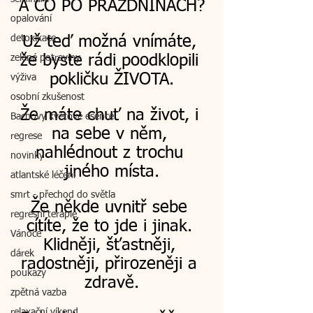
A CO PO PRÁZDNINÁCH?
opalování
detoxikace
Už teď možná vnímáte, 
že byste rádi poodklopili 
zelené potraviny
pokličku ŽIVOTA.
výživa
osobní zkušenost
Že máte chuť na život, i 
Bachovy květové esence
na sebe v něm, 
regrese
nahlédnout z trochu 
novinky
jiného místa.
atlantské léčení
smrt - přechod do světla
Že někde uvnitř sebe 
regresní terapie
cítíte, že to jde i jinak. 
Vánoce
Klidněji, šťastněji, 
dárek
radostněji, přirozeněji a 
poukazy
zdravě.
zpětná vazba
relaxační víkend