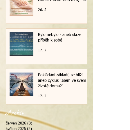
26. 5.
Bylo nebylo - aneb skrze
příběh k sobě
17. 2.
Pokládání základů se blíží
aneb cyklus "Jsem ve svém
životě doma?"
17. 2.
Archiv
červen 2026
(3)
3 příspěvky
květen 2026
(2)
2 příspěvky