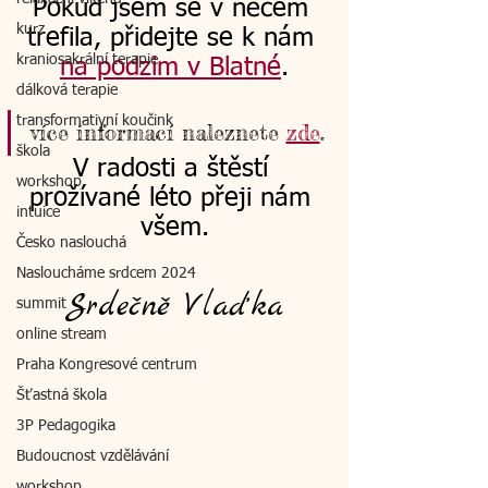
Pokud jsem se v něčem 
kurz
trefila, přidejte se k nám 
kraniosakrální terapie
na podzim v Blatné
.
dálková terapie
transformativní koučink
více informací naleznete 
zde
.
škola
V radosti a štěstí 
workshop
prožívané léto přeji nám 
intuice
všem.
Česko naslouchá
Nasloucháme srdcem 2024
Srdečně Vlaďka
summit
online stream
Praha Kongresové centrum
Šťastná škola
3P Pedagogika
Budoucnost vzdělávání
workshop