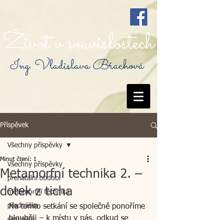
Život v souvislostech
Ing. Vladislava Břachová
Příspěvek
Všechny příspěvky
Minut čtení: 1
Všechny příspěvky
Metamorfní technika 2. –
prenatální období
dotek z ticha
metamorfní technika
přednáška
Na tomto setkání se společně ponoříme 
hlouběji – k místu v nás, odkud se 
semináře