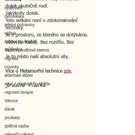
dotek skutečně rodí.
opalování
Jakýkoliv dotek.
detoxikace
Toto setkání není o zdokonalování 
zelené potraviny
techniky.
výživa
Je o prostoru, ze kterého se dotýkáme.
osobní zkušenost
Vždycky. Každý. Bez rozdílu. Bez 
výjimky.
Bachovy květové esence
Je to místo naší absolutní síly.
regrese
novinky
Více o Metamorfní technice 
zde
.
atlantské léčení
Srdečně Vlaďka
smrt - přechod do světla
regresní terapie
Vánoce
dárek
poukazy
zpětná vazba
relaxační víkend