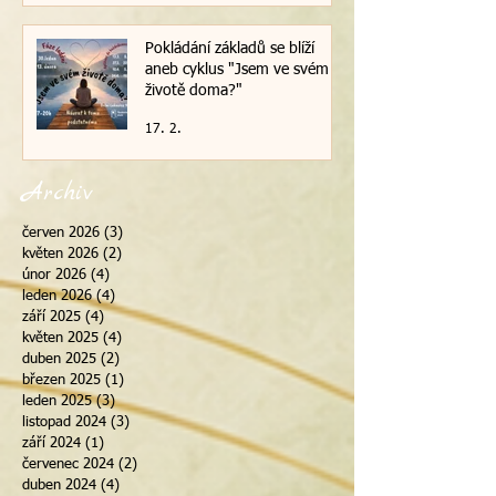
Pokládání základů se blíží
aneb cyklus "Jsem ve svém
životě doma?"
17. 2.
Archiv
červen 2026
(3)
3 příspěvky
květen 2026
(2)
2 příspěvky
únor 2026
(4)
4 příspěvky
leden 2026
(4)
4 příspěvky
září 2025
(4)
4 příspěvky
květen 2025
(4)
4 příspěvky
duben 2025
(2)
2 příspěvky
březen 2025
(1)
1 příspěvek
leden 2025
(3)
3 příspěvky
listopad 2024
(3)
3 příspěvky
září 2024
(1)
1 příspěvek
červenec 2024
(2)
2 příspěvky
duben 2024
(4)
4 příspěvky