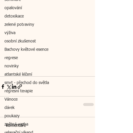
opalování
detoxikace
zelené potraviny
výživa
osobní zkušenost
Bachovy květové esence
regrese
novinky
atlantské léčení
smrt - přechod do světla
regresní terapie
Vánoce
dárek
poukazy
zpětná vazba
Komentáře
relaxační víkend