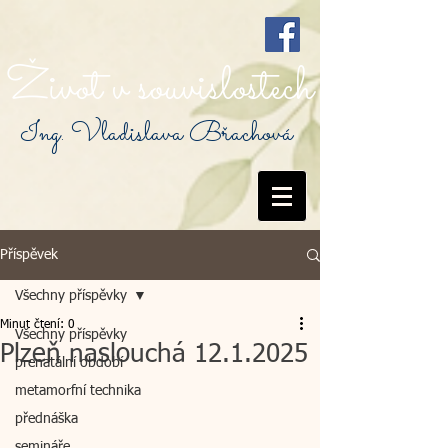
Život v souvislostech
Ing. Vladislava Břachová
Příspěvek
Všechny příspěvky
Minut čtení: 0
Všechny příspěvky
Plzeň naslouchá 12.1.2025
prenatální období
metamorfní technika
přednáška
semináře