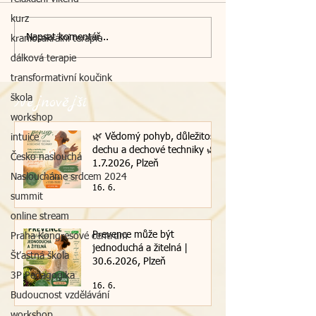
kurz
Napsat komentář...
kraniosakrální terapie
dálková terapie
transformativní koučink
Nejnovější
škola
workshop
🌿 Vědomý pohyb, důležitost
intuice
dechu a dechové techniky 🌿|
Česko naslouchá
1.7.2026, Plzeň
Nasloucháme srdcem 2024
16. 6.
summit
online stream
Prevence může být
Praha Kongresové centrum
jednoduchá a žitelná |
Šťastná škola
30.6.2026, Plzeň
3P Pedagogika
16. 6.
Budoucnost vzdělávání
workshop