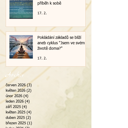
příběh k sobě
17. 2.
Pokládání základů se blíží
aneb cyklus "Jsem ve svém
životě doma?"
17. 2.
Archiv
červen 2026
(3)
3 příspěvky
květen 2026
(2)
2 příspěvky
únor 2026
(4)
4 příspěvky
leden 2026
(4)
4 příspěvky
září 2025
(4)
4 příspěvky
květen 2025
(4)
4 příspěvky
duben 2025
(2)
2 příspěvky
březen 2025
(1)
1 příspěvek