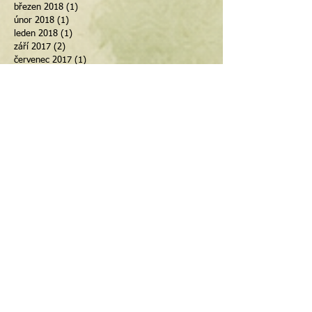
březen 2018
(1)
1 příspěvek
únor 2018
(1)
1 příspěvek
leden 2018
(1)
1 příspěvek
září 2017
(2)
2 příspěvky
červenec 2017
(1)
1 příspěvek
květen 2017
(1)
1 příspěvek
březen 2017
(1)
1 příspěvek
únor 2017
(2)
2 příspěvky
leden 2017
(1)
1 příspěvek
prosinec 2016
(1)
1 příspěvek
listopad 2016
(6)
6 příspěvků
říjen 2016
(5)
5 příspěvků
září 2016
(2)
2 příspěvky
červenec 2016
(3)
3 příspěvky
červen 2016
(3)
3 příspěvky
květen 2016
(4)
4 příspěvky
duben 2016
(1)
1 příspěvek
listopad 2015
(1)
1 příspěvek
Tagy
10denní očista
Advent
Bachovy květové esence
Blatná
Dům U Slunce
Ježíšek
Kdyně
Kraniosakrální terapie
MDDr. Iva Černá