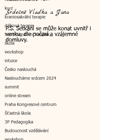
kurz
Srdečně Vlaďka a Jana
kraniosakrální terapie
dálková terapie
P.S. Setkání se může konat uvnitř i 
venku, dle počasí a vzájemné 
transformativní koučink
domluvy.
škola
workshop
intuice
Česko naslouchá
Nasloucháme srdcem 2024
summit
online stream
Praha Kongresové centrum
Šťastná škola
3P Pedagogika
Budoucnost vzdělávání
workshop