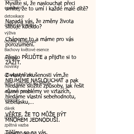
Myslíte si, že naslouchat přeci 
opalování
umíte, že to umí i každé malé dítě?
detoxikace
Napadá vás, že změny života 
zelené potraviny
slibuje kdekdo?
výživa
Chápeme to a máme pro vás 
osobní zkušenost
porozumění.
Bachovy květové esence
Přesto PŘIJĎTE a přijďte si to 
regrese
ZAŽÍT.
novinky
Z vlastní zkušenosti vím,že 
atlantské léčení
NEUMÍME NASLOUCHAT a pak 
smrt - přechod do světla
hledáme složité způsoby, jak řešit 
různé problémy ve vztazích, 
regresní terapie
hledáme vlastní sebehodnotu, 
Vánoce
sebelásku,…
dárek
VĚŘTE, ŽE TO MŮŽE BÝT 
poukazy
MNOHEM JEDNODUŠÍ.
zpětná vazba
Těšíme se na vás.
relaxační víkend