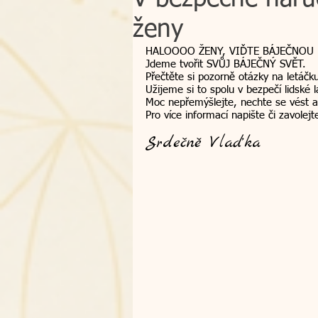
ženy
osobní zkušenost
Bachovy k
HALOOOO ŽENY, VIĎTE BÁJEČNOU 
Jdeme tvořit SVŮJ BÁJEČNÝ SVĚT.
Přečtěte si pozorně otázky na letáčku
Užijeme si to spolu v bezpečí lidské l
atlantské léčení
smrt - přec
Moc nepřemýšlejte, nechte se vést a
Pro více informací napište či zavolejt
Srdečně Vlaďka
dárek
poukazy
zpětná 
kraniosakrální terapie
dálkov
workshop
intuice
Česko