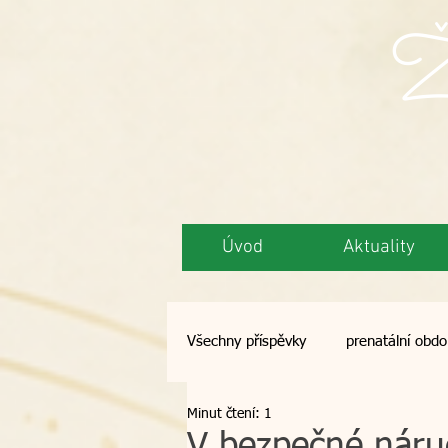
Ži
Úvod
Aktuality
Všechny příspěvky
prenatální obdo
Minut čtení: 1
semináře
opalování
de
V bezpečné náruč