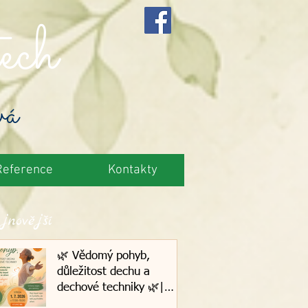
ech
vá
Reference
Kontakty
jnovější
🌿 Vědomý pohyb,
důležitost dechu a
dechové techniky 🌿|
1.7.2026, Plzeň