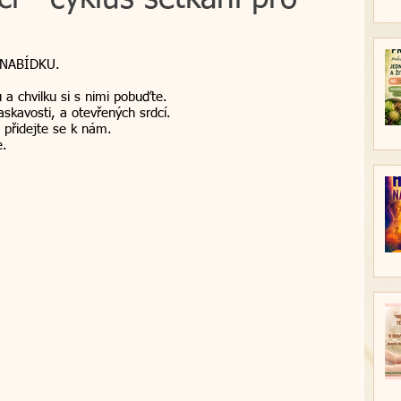
větové esence
regrese
novinky
NABÍDKU.
 a chvilku si s nimi pobuďte.
askavosti, a otevřených srdcí.
hod do světla
regresní terapie
Vánoce
 přidejte se k nám.
e.
vazba
relaxační víkend
kurz
á terapie
transformativní koučink
škola
 naslouchá
Nasloucháme srdcem 2024