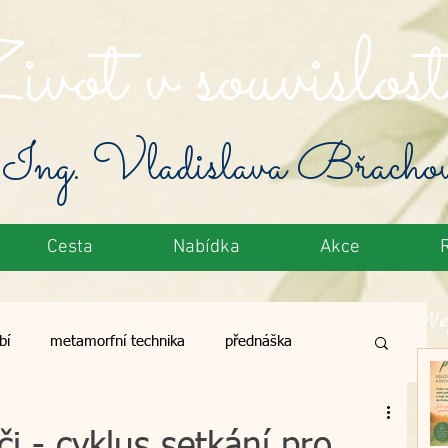
vot v souvislost
Ing. Vladislava Břacho
Cesta
Nabídka
Akce
Ne
bí
metamorfní technika
přednáška
toxikace
zelené potraviny
výživa
i - cyklus setkání pro