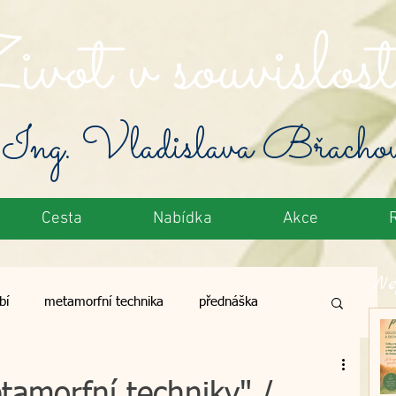
vot v souvislost
Ing. Vladislava Břacho
Cesta
Nabídka
Akce
Ne
bí
metamorfní technika
přednáška
toxikace
zelené potraviny
výživa
tamorfní techniky" /