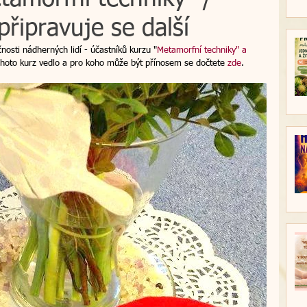
řipravuje se další
větové esence
regrese
novinky
nosti nádherných lidí - účastníků kurzu "
Metamorfní techniky" a 
tohoto kurz vedlo a pro koho může být přínosem se dočtete 
zde
.
hod do světla
regresní terapie
Vánoce
vazba
relaxační víkend
kurz
á terapie
transformativní koučink
škola
 naslouchá
Nasloucháme srdcem 2024