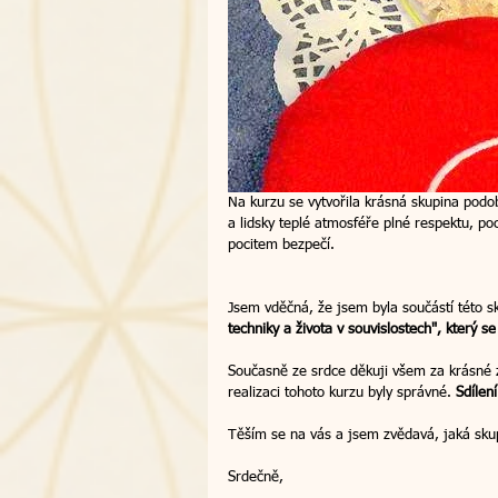
summit
Na kurzu se vytvořila krásná skupina podob
a lidsky teplé atmosféře plné respektu, poc
pocitem bezpečí. 
Jsem vděčná, že jsem byla součástí této s
techniky a života v souvislostech", který 
Současně ze srdce děkuji všem za krásné 
realizaci tohoto kurzu byly správné. 
Sdílen
Těším se na vás a jsem zvědavá, jaká skupi
Srdečně,