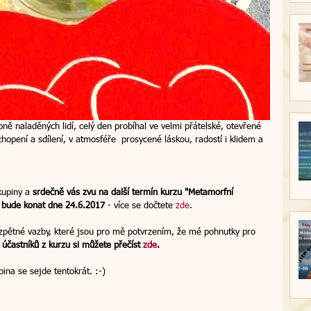
ně naladěných lidí, celý den probíhal ve velmi přátelské, otevřené 
hopení a sdílení, v atmosféře  prosycené láskou, radostí i klidem a 
kupiny a 
srdečně vás zvu na další termín kurzu "Metamorfní 
se bude konat dne 24.6.2017
 - více se dočtete 
zde
. 
zpětné vazby, které jsou pro mě potvrzením, že mé pohnutky pro 
í účastníků z kurzu si můžete přečíst 
zde
.
na se sejde tentokrát. :-) 