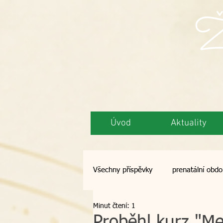
Ži
Úvod
Aktuality
Všechny příspěvky
prenatální obdo
Minut čtení: 1
semináře
opalování
de
Proběhl kurz "Me