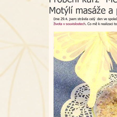
Motýlí masáže a p
osobní zkušenost
Bachovy k
Dne 29.4. jsem strávila celý  den ve společ
života v souvislostech
. Co mě k realizaci 
atlantské léčení
smrt - přec
dárek
poukazy
zpětná 
kraniosakrální terapie
dálkov
workshop
intuice
Česko