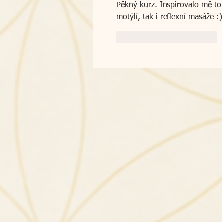
Pěkný kurz. Inspirovalo mě to 
motýlí, tak i reflexní masáže :)
To se mi líbí
Reagovat