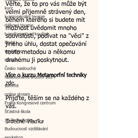
Věřte, že to pro vás může být 
kurz
velmi příjemně strávený den, 
kraniosakrální terapie
během kterého si budete mít 
dálková terapie
možnost uvědomit mnoho 
transformativní koučink
souvislostí, podívat na "věci" z 
škola
jiného úhlu, dostat opečování 
touto metodou a někomu 
workshop
druhému ji poskytnout.
intuice
Česko naslouchá
Více o kurzu Metamorfní techniky 
Nasloucháme srdcem 2024
zde
.  
summit
online stream
Příjďte, těším se na každého z 
Praha Kongresové centrum
vás.
Šťastná škola
3P Pedagogika
Srdečně 
Vlaďka
Budoucnost vzdělávání
workshop