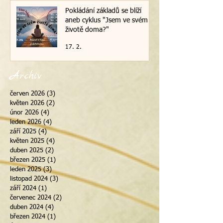
Pokládání základů se blíží
aneb cyklus "Jsem ve svém
životě doma?"
17. 2.
Archiv
červen 2026
(3)
3 příspěvky
květen 2026
(2)
2 příspěvky
únor 2026
(4)
4 příspěvky
leden 2026
(4)
4 příspěvky
září 2025
(4)
4 příspěvky
květen 2025
(4)
4 příspěvky
duben 2025
(2)
2 příspěvky
březen 2025
(1)
1 příspěvek
leden 2025
(3)
3 příspěvky
listopad 2024
(3)
3 příspěvky
září 2024
(1)
1 příspěvek
červenec 2024
(2)
2 příspěvky
duben 2024
(4)
4 příspěvky
březen 2024
(1)
1 příspěvek