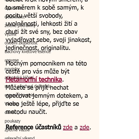
to směrem k sobě samým, k 
opalování
pocitu větší svobody, 
detoxikace
uvolněnosti, lehkosti žití a 
zelené potraviny
chuti žít své sny, bez obav 
výživa
vyjadřovat sebe, svoji jinakost, 
osobní zkušenost
jedinečnost, originalitu.
Bachovy květové esence
regrese
Mocným pomocníkem na této 
novinky
cestě pro vás může být 
atlantské léčení
Metamorfní technika
.
smrt - přechod do světla
Můžete se přijít nechat 
opečovat jemným dotekem, a 
regresní terapie
nebo ještě lépe, přijďte se 
Vánoce
metodu naučit.
dárek
poukazy
Reference účastníků
zde
 a 
zde
.
zpětná vazba
relaxační víkend